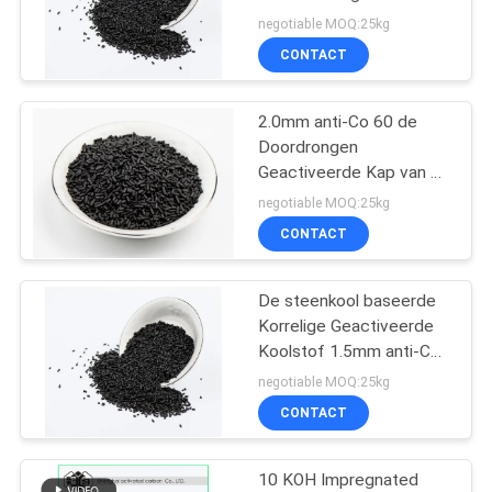
Grootte 1.3mm van
negotiable MOQ:25kg
Korrelpartical
CONTACT
2.0mm anti-Co 60 de
Doordrongen
Geactiveerde Kap van de
de Busbrandtrap van de
negotiable MOQ:25kg
Koolstofverpakking Zelf
CONTACT
- redder
De steenkool baseerde
Korrelige Geactiveerde
Koolstof 1.5mm anti-Co
80 Brandtrapkap Zelf -
negotiable MOQ:25kg
redder
CONTACT
10 KOH Impregnated