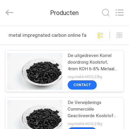
2026
Shanghai
Activated
Producten
Carbon
Co.,Ltd..
All
Rights
HUIS
Reserved.
metal impregnated carbon online fabricage
PRODUCTEN
De uitgedreven Korrel
doordrong Koolstof,
OVER
4mm KOH 6-8% Metaal
ONS
Doordrongen Koolstof
negotiable MOQ:25kg
CONTACT
FABRIEKSREIS
De Verwijderings
Commerciële
KWALITEITSCONTROLE
Geactiveerde Koolstof
van
negotiable MOQ:25kg