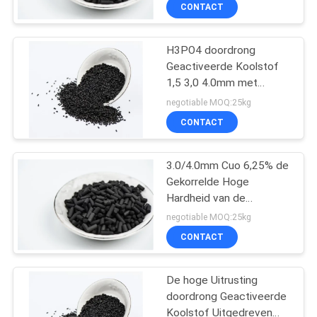
zwavelsamenstellingen,
CONTACTEER
CONTACT
3mm 0.2~0.5% Zilveren
ONS
Doordrongen Koolstof
H3PO4 doordrong
Geactiveerde Koolstof
NIEUWS
1,5 3,0 4.0mm met
Vochtgehalte 15%
negotiable MOQ:25kg
SITEMAP
CONTACT
PRIVACY
3.0/4.0mm Cuo 6,25% de
Gekorrelde Hoge
POLICY
Hardheid van de
Koolstof Duidelijke
negotiable MOQ:25kg
Dichtheid 500~660g/L
CONTACT
De hoge Uitrusting
doordrong Geactiveerde
Koolstof Uitgedreven