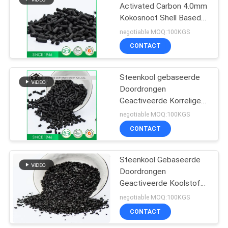
Activated Carbon 4.0mm
Kokosnoot Shell Based
Gas/Waterreiniging
negotiable MOQ:100KGS
CONTACT
Steenkool gebaseerde
Doordrongen
Geactiveerde Korrelige
Koolstof
negotiable MOQ:100KGS
CONTACT
Steenkool Gebaseerde
Doordrongen
Geactiveerde Koolstof
1000mg/G
negotiable MOQ:100KGS
CONTACT