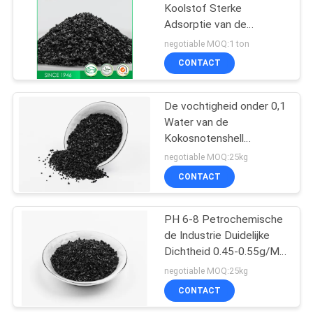
Koolstof Sterke
Adsorptie van de
ontzwavelingskokosnoot
negotiable MOQ:1 ton
de Shell Geactiveerde
CONTACT
De vochtigheid onder 0,1
Water van de
Kokosnotenshell
Geactiveerd Koolstof
negotiable MOQ:25kg
maalde Hoge Hardheids
CONTACT
Gouden Terugwinning
PH 6-8 Petrochemische
de Industrie Duidelijke
Dichtheid 0.45-0.55g/Ml
van de Kokosnotenshell
negotiable MOQ:25kg
Geactiveerde Koolstof
CONTACT