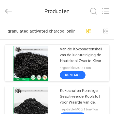
2026
Shanghai
Activated
Producten
Carbon
Co.,Ltd..
All
Rights
HUIS
Reserved.
granulated activated charcoal online fabricage
PRODUCTEN
Van de Kokosnotenshell
van de luchtreiniging de
OVER
Houtskool Zwarte Kleur
ONS
350 - 450 G/L Duidelijke
negotiable MOQ:1 ton
Dichtheid
CONTACT
FABRIEKSREIS
Kokosnoten Korrelige
Geactiveerde Koolstof
KWALITEITSCONTROLE
voor Waarde van de
Ontzwavelings1200mg/g
negotiable MOQ:1 ton/Ton