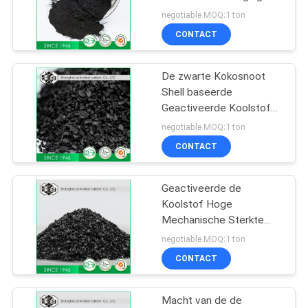
voor Elektronische
negotiable MOQ:1 ton
Industrie
CONTACT
De zwarte Kokosnoot
Shell baseerde
Geactiveerde Koolstof
voor Oplosbare
negotiable MOQ:1 ton
Terugwinning en
CONTACT
Verkleuring
Geactiveerde de
Koolstof Hoge
Mechanische Sterkte
van de
negotiable MOQ:1 ton
ontzwavelingskokosnoot
CONTACT
Shell
Macht van de de