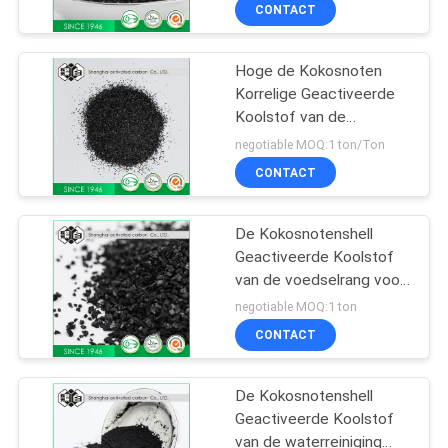
de Hoge Jodium
CONTACTEER
CONTACT
ONS
Hoge de Kokosnoten
Korrelige Geactiveerde
NIEUWS
Koolstof van de
Jodiumwaarde voor
negotiable MOQ:1 ton/Ton
Ontzwaveling
SITEMAP
CONTACT
PRIVACY
De Kokosnotenshell
Geactiveerde Koolstof
POLICY
van de voedselrang voor
de Zwarte Kleur van de
negotiable MOQ:1 ton
Sigarethouder
CONTACT
De Kokosnotenshell
Geactiveerde Koolstof
van de waterreiniging