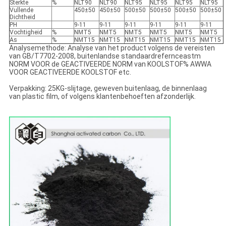
Sterkte
%
NLT90
NLT90
NLT95
NLT95
NLT95
NLT95
Vullende
450±50
450±50
500±50
500±50
500±50
500±50
Dichtheid
PH
9-11
9-11
9-11
9-11
9-11
9-11
Vochtigheid
%
NMT5
NMT5
NMT5
NMT5
NMT5
NMT5
As
%
NMT15
NMT15
NMT15
NMT15
NMT15
NMT15
Analysemethode: Analyse van het product volgens de vereisten
van GB/T7702-2008, buitenlandse standaardrefernceastm
NORM VOOR de GEACTIVEERDE NORM van KOOLSTOF% AWWA
VOOR GEACTIVEERDE KOOLSTOF etc.
Verpakking: 25KG-slijtage, geweven buitenlaag, de binnenlaag
van plastic film, of volgens klantenbehoeften afzonderlijk.