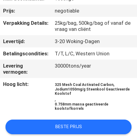
CONTACTEER
Prijs:
negotiable
ONS
Verpakking Details:
25kg/bag, 500kg/bag of vanaf de
vraag van cliënt
NIEUWS
Levertijd:
3-20 Woking-Dagen
SITEMAP
Betalingscondities:
T/T, L/C, Western Union
Levering
30000tons/year
PRIVACY
vermogen:
POLICY
Hoog licht:
,
325 Mesh Coal Activated Carbon
Jodium1050mg/g Steenkool Geactiveerde
Koolstof
,
0.758mm massa geactiveerde
koolstofkorrels
BESTE PRIJS