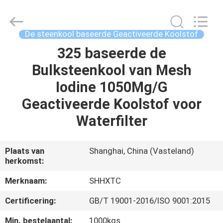
2026
Shanghai
Activated
Carbon
Co.,Ltd..
De steenkool baseerde Geactiveerde Koolstof
All
Rights
325 baseerde de
HUIS
Reserved.
Bulksteenkool van Mesh
PRODUCTEN
Iodine 1050Mg/G
Geactiveerde Koolstof voor
OVER
Waterfilter
ONS
Plaats van
Shanghai, China (Vasteland)
herkomst:
FABRIEKSREIS
Merknaam:
SHHXTC
KWALITEITSCONTROLE
Certificering:
GB/T 19001-2016/ISO 9001:2015
Min. bestelaantal:
1000kgs