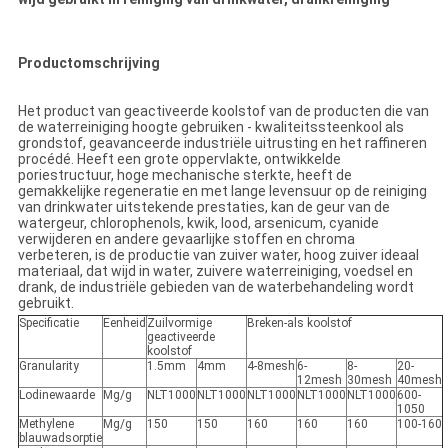
Productomschrijving
Het product van geactiveerde koolstof van de producten die van
de waterreiniging hoogte gebruiken - kwaliteitssteenkool als
grondstof, geavanceerde industriële uitrusting en het raffineren
procédé. Heeft een grote oppervlakte, ontwikkelde
poriestructuur, hoge mechanische sterkte, heeft de
gemakkelijke regeneratie en met lange levensuur op de reiniging
van drinkwater uitstekende prestaties, kan de geur van de
watergeur, chlorophenols, kwik, lood, arsenicum, cyanide
verwijderen en andere gevaarlijke stoffen en chroma
verbeteren, is de productie van zuiver water, hoog zuiver ideaal
materiaal, dat wijd in water, zuivere waterreiniging, voedsel en
drank, de industriële gebieden van de waterbehandeling wordt
gebruikt.
Specificatie
Eenheid
Zuilvormige
Breken-als koolstof
geactiveerde
koolstof
Granularity
1.5mm
4mm
4-8mesh
6-
8-
20-
12mesh
30mesh
40mesh
Lodinewaarde
Mg/g
NLT1000
NLT1000
NLT1000
NLT1000
NLT1000
600-
1050
Methylene
Mg/g
150
150
160
160
160
100-160
blauwadsorptie