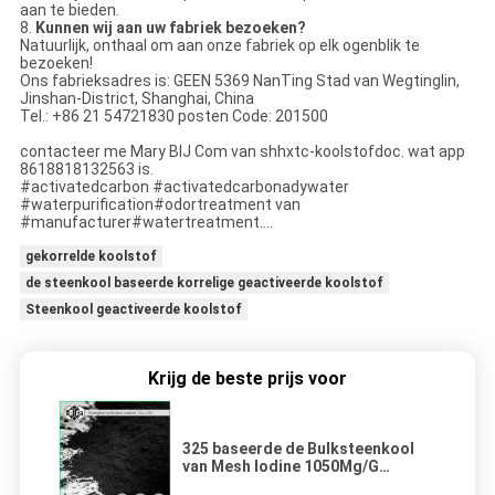
aan te bieden.
8.
Kunnen wij aan uw fabriek bezoeken?
Natuurlijk, onthaal om aan onze fabriek op elk ogenblik te
bezoeken!
Ons fabrieksadres is: GEEN 5369 NanTing Stad van Wegtinglin,
Jinshan-District, Shanghai, China
Tel.: +86 21 54721830 posten Code: 201500
contacteer me Mary BIJ Com van shhxtc-koolstofdoc. wat app
8618818132563 is.
#activatedcarbon #activatedcarbonadywater
#waterpurification#odortreatment van
#manufacturer#watertreatment….
gekorrelde koolstof
de steenkool baseerde korrelige geactiveerde koolstof
Steenkool geactiveerde koolstof
Krijg de beste prijs voor
325 baseerde de Bulksteenkool
van Mesh Iodine 1050Mg/G
Geactiveerde Koolstof voor